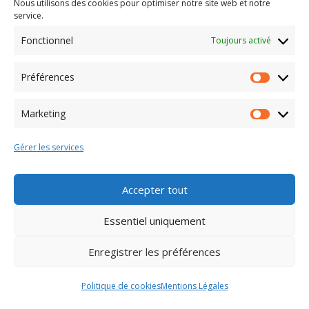
Nous utilisons des cookies pour optimiser notre site web et notre
service.
Fonctionnel
Toujours activé
Copyright © 2026 Caracol et Co
–
OnePress
thème par
FameThemes. Traduit par Wp Trads.
Préférences
Préféren
Marketing
Marketin
Gérer les services
Accepter tout
Essentiel uniquement
Enregistrer les préférences
Politique de cookies
Mentions Légales