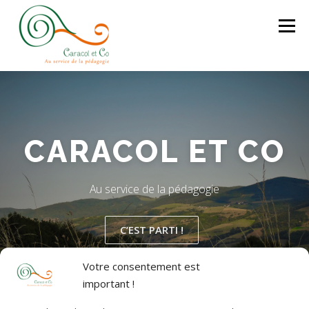
Aller
au
Menu
contenu
QUI SOMMES-NOUS
FORMATIONS
CARACOL ET CO
CONCEPTION DE PROJETS
JEU LIBRE
Au service de la pédagogie
LA MALLE À COOPÉRER
CONTACTEZ-NOUS
C’EST PARTI !
Votre consentement est
important !