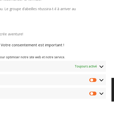
 Le groupe d’abeilles réussira-t-il à arriver au
acrée aventure!
Votre consentement est important !
our optimiser notre site web et notre service.
Toujours activé
Préférenc
r Wp Trads.
Marketing