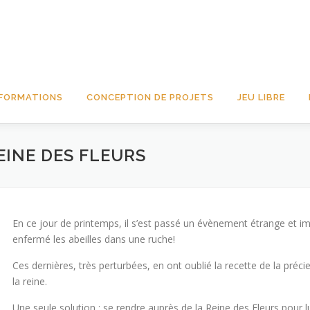
FORMATIONS
CONCEPTION DE PROJETS
JEU LIBRE
EINE DES FLEURS
En ce jour de printemps, il s’est passé un évènement étrange et imp
enfermé les abeilles dans une ruche!
Ces dernières, très perturbées, en ont oublié la recette de la préci
la reine.
Une seule solution : se rendre auprès de la Reine des Fleurs pour 