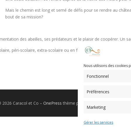
Mais le chemin est long et semé de défis pour se rendre au château.
bout de sa mission?
mentation des abeilles, ses prédateurs et le plaisir de coopérer. Un s
aire, péri-scolaire, extra-scolaire ou en famille.
Nous utilisons des cookies p
Fonctionnel
Préférences
© 2026 Caracol et Co
–
OnePress
thème par FameThemes. Traduit pa
Marketing
Gérer les services