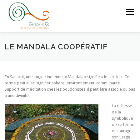
Aller
au
Menu
contenu
QUI SOMMES-NOUS
FORMATIONS
LE MANDALA COOPÉRATIF
CONCEPTION DE PROJETS
JEU LIBRE
En Sanskrit, une langue indienne, « Mandala » signifie « le cercle ». Ce
terme peut aussi signifier sphère, environnement, communauté.
Support de méditation chez les bouddhistes, il peut être associé ou pas
LA MALLE À COOPÉRER
CONTACTEZ-NOUS
à une divinité.
La richesse
de la
symbolique
de ce terme
encourage
son usage